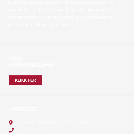
kunder de best mulige priser på landbruksredskaper og
reservedeler ved å øke volumet og senke kostnadene
gennem direkte innkjøp fra dyktige og markedsledende
leverandører i Norge og utlandet.
FINN
FORHANDLERE
KLIKK HER
ADRESSE
Address: Hyggenveien 35, 3440 Røyken
+47 997 40 856