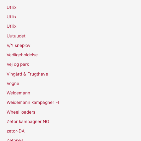
Utilix
Utilix
Utilix
Uutuudet
V/Y sneplov
Vedligeholdelse
Vej og park
Vingård & Frugthave
Vogne
Weidemann
Weidemann kampagner FI
Wheel loaders
Zetor kampagner NO
zetor-DA
Zetor-FI