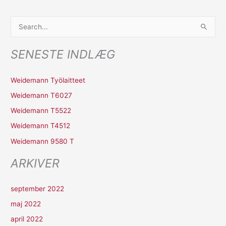
S
ø
SENESTE INDLÆG
g
e
Weidemann Työlaitteet
f
Weidemann T6027
t
Weidemann T5522
e
r
Weidemann T4512
:
Weidemann 9580 T
ARKIVER
september 2022
maj 2022
april 2022