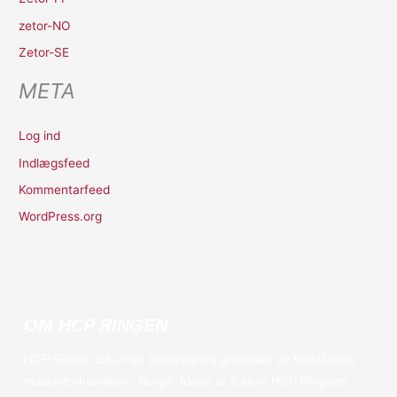
zetor-NO
Zetor-SE
META
Log ind
Indlægsfeed
Kommentarfeed
WordPress.org
OM HCP RINGEN
HCP Ringen SA er en innkjøpsring grunnlagt av frittstående
maskinforhandlere i Norge. Ideen er å sikre HCP Ringens