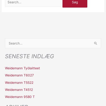
S
ø
SENESTE INDLÆG
g
e
Weidemann Työlaitteet
f
Weidemann T6027
t
Weidemann T5522
e
r
Weidemann T4512
:
Weidemann 9580 T