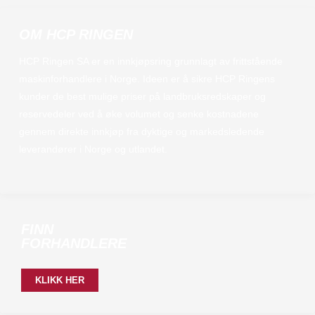
OM HCP RINGEN
HCP Ringen SA er en innkjøpsring grunnlagt av frittstående
maskinforhandlere i Norge. Ideen er å sikre HCP Ringens
kunder de best mulige priser på landbruksredskaper og
reservedeler ved å øke volumet og senke kostnadene
gennem direkte innkjøp fra dyktige og markedsledende
leverandører i Norge og utlandet.
FINN
FORHANDLERE
KLIKK HER