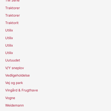
TM Serie
Traktorer
Traktorer
Traktorit
Utilix
Utilix
Utilix
Utilix
Uutuudet
V/Y sneplov
Vedligeholdelse
Vej og park
Vingård & Frugthave
Vogne
Weidemann