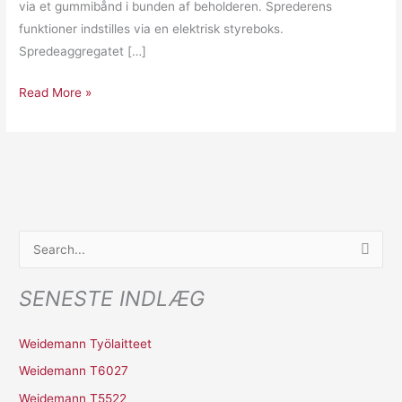
via et gummibånd i bunden af beholderen. Sprederens
funktioner indstilles via en elektrisk styreboks.
Spredeaggregatet […]
Read More »
S
ø
SENESTE INDLÆG
g
e
Weidemann Työlaitteet
f
Weidemann T6027
t
Weidemann T5522
e