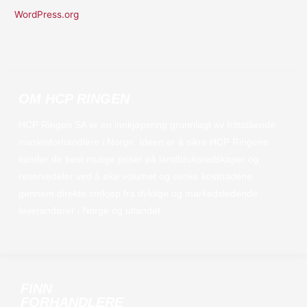
WordPress.org
OM HCP RINGEN
HCP Ringen SA er en innkjøpsring grunnlagt av frittstående
maskinforhandlere i Norge. Ideen er å sikre HCP Ringens
kunder de best mulige priser på landbruksredskaper og
reservedeler ved å øke volumet og senke kostnadene
gennem direkte innkjøp fra dyktige og markedsledende
leverandører i Norge og utlandet.
FINN
FORHANDLERE