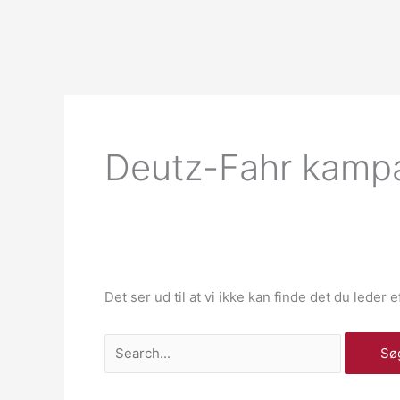
Gå
til
indholdet
Søg
efter:
Deutz-Fahr kampa
Det ser ud til at vi ikke kan finde det du leder 