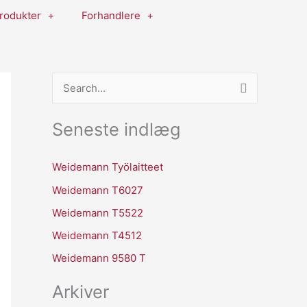
rodukter
Forhandlere
S
ø
Seneste indlæg
g
e
Weidemann Työlaitteet
f
Weidemann T6027
t
Weidemann T5522
e
r
Weidemann T4512
:
Weidemann 9580 T
Arkiver