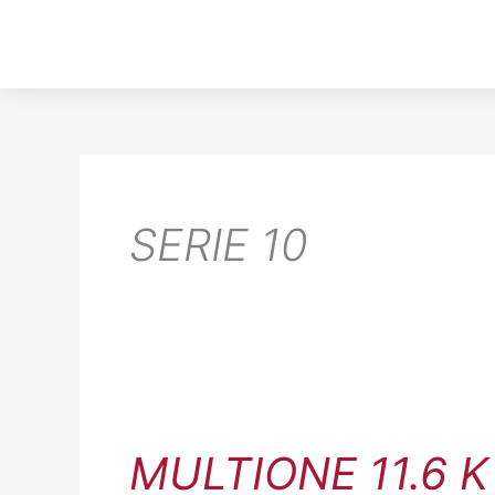
Gå
til
indholdet
SERIE 10
MultiOne
11.6
MULTIONE 11.6 K
K