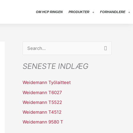
OM HCP RINGEN
PRODUKTER
FORHANDLERE
S
ø
SENESTE INDLÆG
g
e
Weidemann Työlaitteet
f
Weidemann T6027
t
Weidemann T5522
e
r
Weidemann T4512
:
Weidemann 9580 T