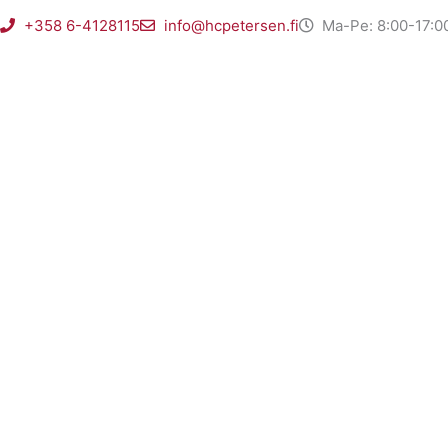
Gå
+358 6-4128115
info@hcpetersen.fi
Ma-Pe: 8:00-17:0
til
indholdet