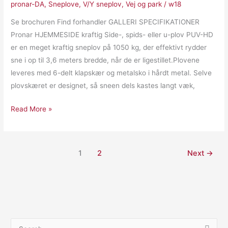
pronar-DA
,
Sneplove
,
V/Y sneplov
,
Vej og park
/
w18
Se brochuren Find forhandler GALLERI SPECIFIKATIONER
Pronar HJEMMESIDE kraftig Side-, spids- eller u-plov PUV-HD
er en meget kraftig sneplov på 1050 kg, der effektivt rydder
sne i op til 3,6 meters bredde, når de er ligestillet.Plovene
leveres med 6-delt klapskær og metalsko i hårdt metal. Selve
plovskæret er designet, så sneen dels kastes langt væk,
Read More »
1
2
Next
→