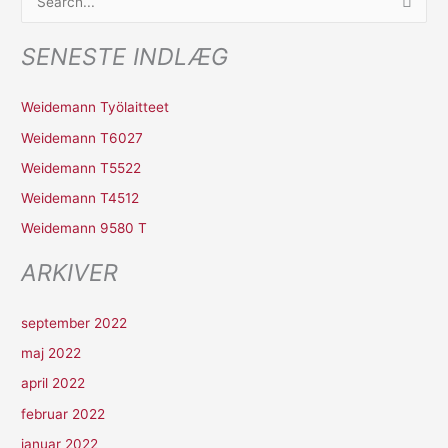
S
ø
SENESTE INDLÆG
g
e
Weidemann Työlaitteet
f
Weidemann T6027
t
Weidemann T5522
e
r
Weidemann T4512
:
Weidemann 9580 T
ARKIVER
september 2022
maj 2022
april 2022
februar 2022
januar 2022