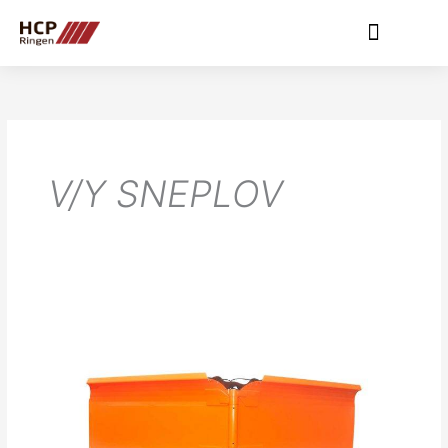
Gå
til
indholdet
V/Y SNEPLOV
Pronar
PUV2600