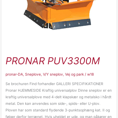
PRONAR PUV3300M
pronar-DA
,
Sneplove
,
V/Y sneplov
,
Vej og park
/
w18
Se brochuren Find forhandler GALLERI SPECIFIKATIONER
Pronar HJEMMESIDE Kraftig universalplov Dinne sneplov er en
kraftig universalplove med 4-delt klapskær og metalsko i hårdt
metal. Den kan anvendes som side-, spids- eller U-plov.
Ploven har som standard flydende 3-punktsophæng kat. II og
følger derfor terrænet. Hvis uheldet er ude, og man påkører en