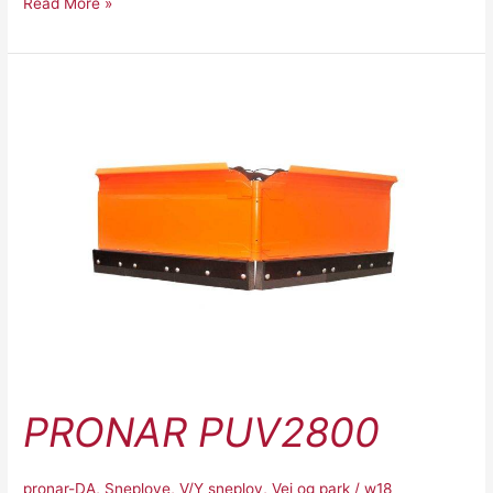
Read More »
Pronar
PUV2800
PRONAR PUV2800
pronar-DA
,
Sneplove
,
V/Y sneplov
,
Vej og park
/
w18