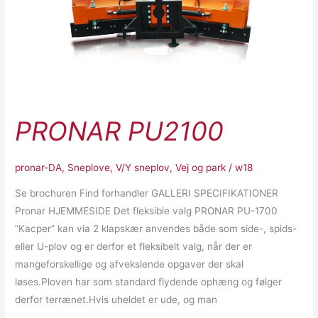
PRONAR PU2100
pronar-DA
,
Sneplove
,
V/Y sneplov
,
Vej og park
/
w18
Se brochuren Find forhandler GALLERI SPECIFIKATIONER
Pronar HJEMMESIDE Det fleksible valg PRONAR PU-1700
”Kacper” kan via 2 klapskær anvendes både som side-, spids-
eller U-plov og er derfor et fleksibelt valg, når der er
mangeforskellige og afvekslende opgaver der skal
løses.Ploven har som standard flydende ophæng og følger
derfor terrænet.Hvis uheldet er ude, og man