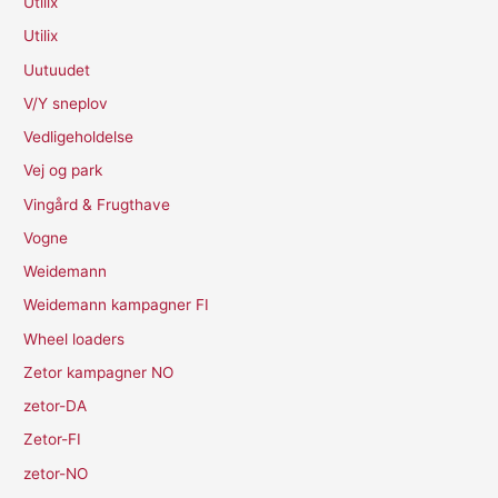
Utilix
Utilix
Uutuudet
V/Y sneplov
Vedligeholdelse
Vej og park
Vingård & Frugthave
Vogne
Weidemann
Weidemann kampagner FI
Wheel loaders
Zetor kampagner NO
zetor-DA
Zetor-FI
zetor-NO