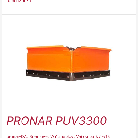
Read More »
Pronar
PUV3300
PRONAR PUV3300
pronar-DA
,
Sneplove
,
V/Y sneplov
,
Vej og park
/
w18