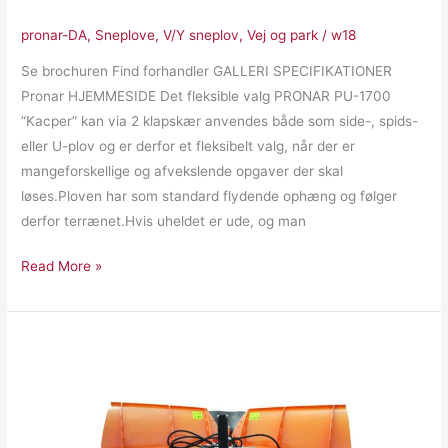
pronar-DA
,
Sneplove
,
V/Y sneplov
,
Vej og park
/
w18
Se brochuren Find forhandler GALLERI SPECIFIKATIONER
Pronar HJEMMESIDE Det fleksible valg PRONAR PU-1700
”Kacper” kan via 2 klapskær anvendes både som side-, spids-
eller U-plov og er derfor et fleksibelt valg, når der er
mangeforskellige og afvekslende opgaver der skal
løses.Ploven har som standard flydende ophæng og følger
derfor terrænet.Hvis uheldet er ude, og man
Read More »
Pronar
PU2100