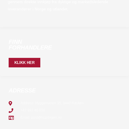
gennem direkte innkjøp fra dyktige og markedsledende
leverandører i Norge og utlandet.
FINN
FORHANDLERE
KLIKK HER
ADRESSE
Address: Hyggenveien 35, 3440 Røyken
+47 997 40 856
Email: post@hcpringen.no