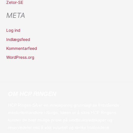
Zetor-SE
META
Log ind
Indlægsfeed
Kommentarfeed
WordPress.org
OM HCP RINGEN
HCP Ringen SA er en innkjøpsring grunnlagt av frittstående
maskinforhandlere i Norge. Ideen er å sikre HCP Ringens
kunder de best mulige priser på landbruksredskaper og
reservedeler ved å øke volumet og senke kostnadene