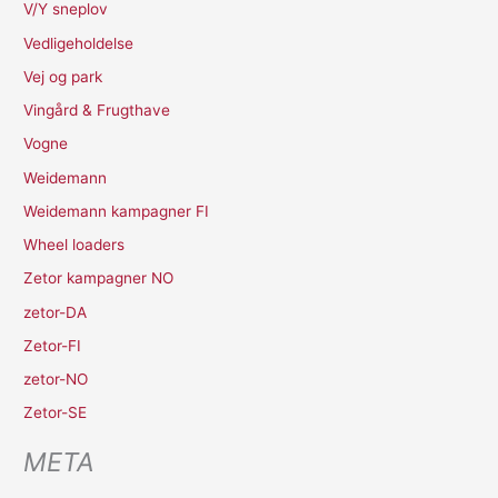
V/Y sneplov
Vedligeholdelse
Vej og park
Vingård & Frugthave
Vogne
Weidemann
Weidemann kampagner FI
Wheel loaders
Zetor kampagner NO
zetor-DA
Zetor-FI
zetor-NO
Zetor-SE
META