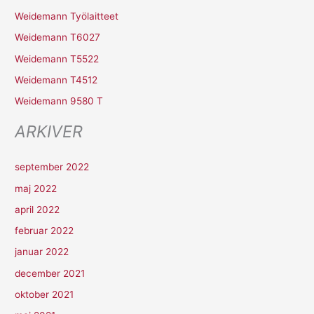
e
Weidemann Työlaitteet
f
Weidemann T6027
t
Weidemann T5522
e
r
Weidemann T4512
:
Weidemann 9580 T
ARKIVER
september 2022
maj 2022
april 2022
februar 2022
januar 2022
december 2021
oktober 2021