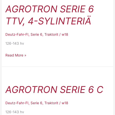
Serie
AGROTRON SERIE 6
6
TTV,
TTV, 4-SYLINTERIÄ
4-
SYLINTERIÄ
Deutz-Fahr-FI
,
Serie 6
,
Traktorit
/
w18
126-143 hv
Read More »
Agrotron
Serie
AGROTRON SERIE 6 C
6
C
Deutz-Fahr-FI
,
Serie 6
,
Traktorit
/
w18
126-143 hv