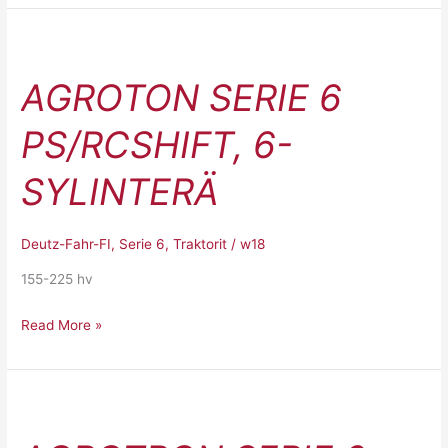
Agroton
serie
AGROTON SERIE 6
6
PS/RCSHIFT,
PS/RCSHIFT, 6-
6-
SYLINTERÄ
SYLINTERÄ
Deutz-Fahr-FI
,
Serie 6
,
Traktorit
/
w18
155-225 hv
Read More »
Agrotron
Serie