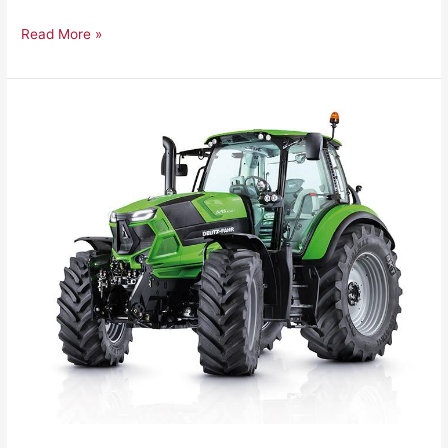
Read More »
Agrotron
Serie
6
PS/RCSHIFT,
4-
SYLINTERIÄ