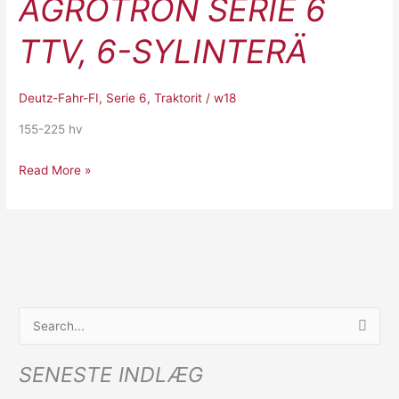
AGROTRON SERIE 6
6
TTV,
TTV, 6-SYLINTERÄ
6-
SYLINTERÄ
Deutz-Fahr-FI
,
Serie 6
,
Traktorit
/
w18
155-225 hv
Read More »
S
ø
SENESTE INDLÆG
g