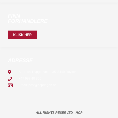
FINN
FORHANDLERE
KLIKK HER
ADRESSE
Address: Hyggenveien 35, 3440 Røyken
+47 997 40 856
Email: post@hcpringen.no
ALL RIGHTS RESERVED - HCP