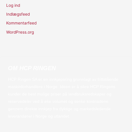
Log ind
Indlægsfeed
Kommentarfeed
WordPress.org
OM HCP RINGEN
HCP Ringen SA er en innkjøpsring grunnlagt av frittstående
maskinforhandlere i Norge. Ideen er å sikre HCP Ringens
kunder de best mulige priser på landbruksredskaper og
reservedeler ved å øke volumet og senke kostnadene
gennem direkte innkjøp fra dyktige og markedsledende
leverandører i Norge og utlandet.