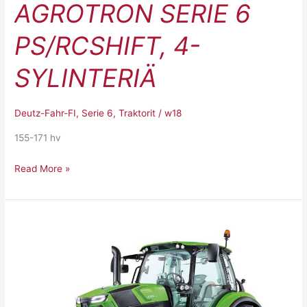
AGROTRON SERIE 6
PS/RCSHIFT, 4-
SYLINTERIÄ
Deutz-Fahr-FI
,
Serie 6
,
Traktorit
/
w18
155-171 hv
Read More »
Agrotron
Serie
6
TTV,
4-