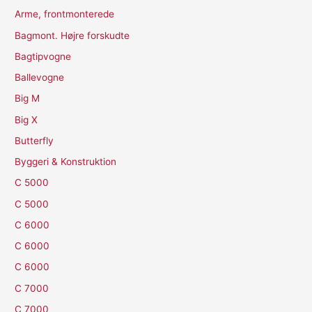
Arme, frontmonterede
Bagmont. Højre forskudte
Bagtipvogne
Ballevogne
Big M
Big X
Butterfly
Byggeri & Konstruktion
C 5000
C 5000
C 6000
C 6000
C 6000
C 7000
C 7000