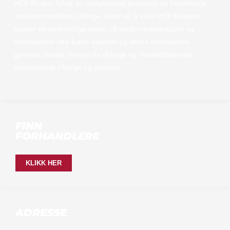
HCP Ringen SA er en innkjøpsring grunnlagt av frittstående
maskinforhandlere i Norge. Ideen er å sikre HCP Ringens
kunder de best mulige priser på landbruksredskaper og
reservedeler ved å øke volumet og senke kostnadene
gennem direkte innkjøp fra dyktige og markedsledende
leverandører i Norge og utlandet.
FINN
FORHANDLERE
KLIKK HER
ADRESSE