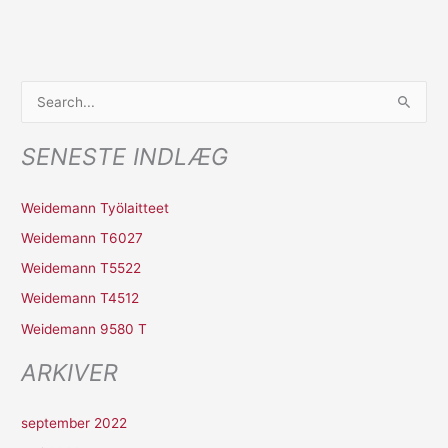
S
ø
SENESTE INDLÆG
g
e
Weidemann Työlaitteet
f
Weidemann T6027
t
Weidemann T5522
e
r
Weidemann T4512
:
Weidemann 9580 T
ARKIVER
september 2022