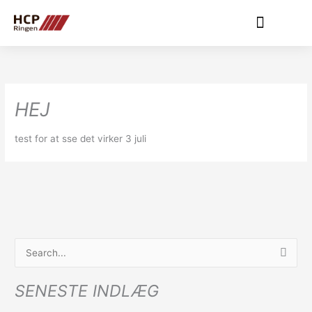
Gå
til
indholdet
HEJ
test for at sse det virker 3 juli
S
ø
SENESTE INDLÆG
g
e