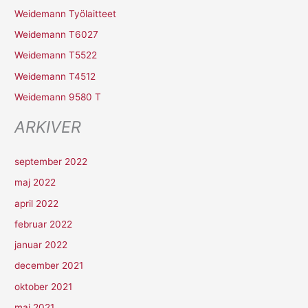
Weidemann Työlaitteet
f
Weidemann T6027
t
Weidemann T5522
e
r
Weidemann T4512
:
Weidemann 9580 T
ARKIVER
september 2022
maj 2022
april 2022
februar 2022
januar 2022
december 2021
oktober 2021
maj 2021