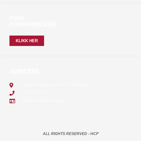
FINN
FORHANDLERE
KLIKK HER
ADRESSE
Address: Hyggenveien 35, 3440 Røyken
+47 997 40 856
Email: post@hcpringen.no
ALL RIGHTS RESERVED - HCP