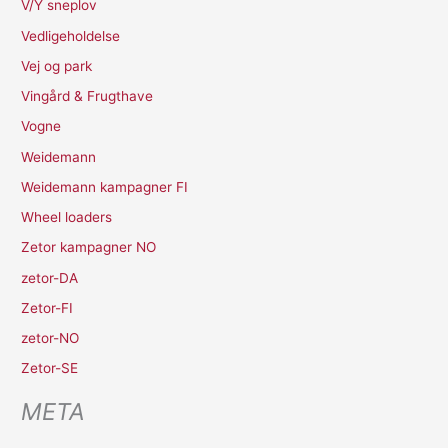
V/Y sneplov
Vedligeholdelse
Vej og park
Vingård & Frugthave
Vogne
Weidemann
Weidemann kampagner FI
Wheel loaders
Zetor kampagner NO
zetor-DA
Zetor-FI
zetor-NO
Zetor-SE
META