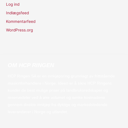
Log ind
Indlægsfeed
Kommentarfeed
WordPress.org
OM HCP RINGEN
HCP Ringen SA er en innkjøpsring grunnlagt av frittstående
maskinforhandlere i Norge. Ideen er å sikre HCP Ringens
kunder de best mulige priser på landbruksredskaper og
reservedeler ved å øke volumet og senke kostnadene
gennem direkte innkjøp fra dyktige og markedsledende
leverandører i Norge og utlandet.