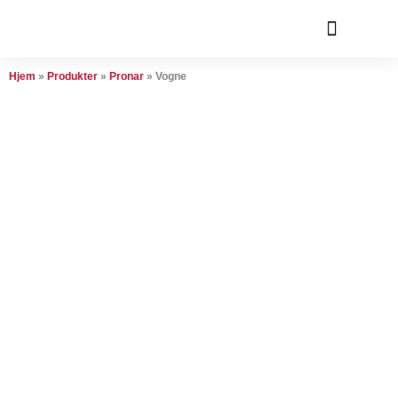
Gå
til
indholdet
Hjem
»
Produkter
»
Pronar
»
Vogne