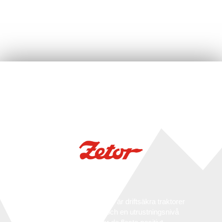
ZETOR
Moderna Zetor-traktorer är driftsäkra traktorer
med rymliga hytter och en utrustningsnivå