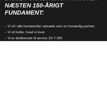
NÆSTEN 150-ÅRIGT
FUNDAMENT:
– Vi vil i alle henseender optræde som en troværdig partner
– Vi vil holde, hvad vi lover
– Vi er dedikerede til service 24-7-365
– Vi søger langvarige bæredygtige relationer med vores
leverandører og kunder
KONTAKT OS
OM HCP RINGEN
HCP Ringen SA er en innkjøpsring grunnlagt av frittstående