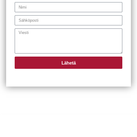
Navn
E-
mail
Meddelelse
Lähetä
OM HCP RINGEN