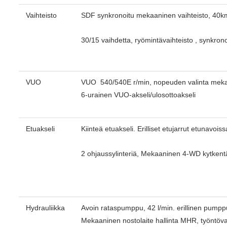
Vaihteisto
SDF synkronoitu mekaaninen vaihte
30/15 vaihdetta, ryömintävaihteisto , synkrono
VUO
VUO 540/540E r/min, nopeuden valinta meka
6-urainen VUO-akseli/ulosottoakseli
Etuakseli
Kiinteä
etuakseli. Erilliset etujarrut etunavoiss
2 ohjaussylinteriä, Mekaaninen 4-WD kytkent
Hydrauliikka
Avoin rataspumppu, 42 l/min. erillinen pumpp
Mekaaninen nostolaite hallinta MHR,
työntöva