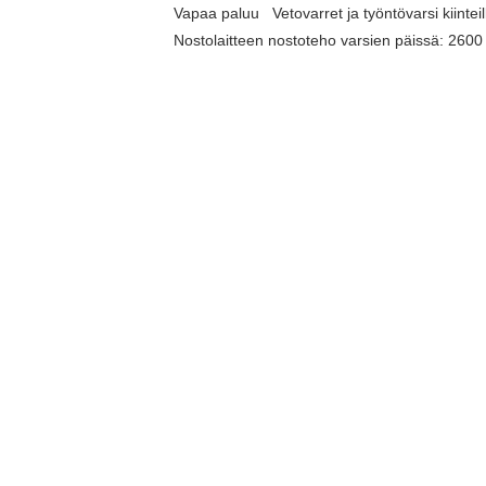
Vapaa paluu
Vetovarret ja työntövarsi kiinteil
Nostolaitteen nostoteho varsien päissä: 2600 
Ohjaamo
4-pilari ohjaamo leveällä takaa saranoidull
ovella
A
vattava sivu- ja takalasi, ohjauspyörän kak
Mekaanisesti jousitettu, verhoiltu istuin
Digitalinäyttö mm ajo- ja VUO-nopeus
Ei kattoluukkua
Pesuri ja pyyhin etu- ja takalasille
2 ulkopeiliä säätövarrella.
Työvalot: 2 edessä ja 2 takana ylhällä katossa
Majakka
Radio Bluetoothilla ja 2:llä kaiuttimella