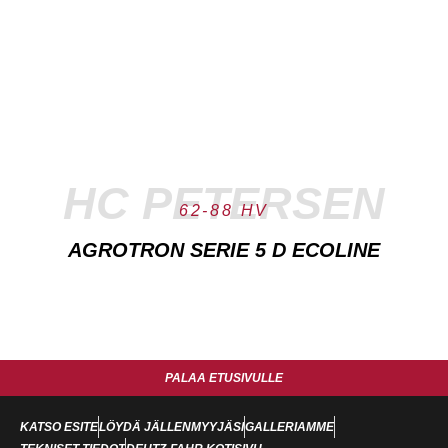
HC PETERSEN
62-88 HV
AGROTRON SERIE 5 D ECOLINE
PALAA ETUSIVULLE
KATSO ESITE
LÖYDÄ JÄLLENMYYJÄSI
GALLERIAMME