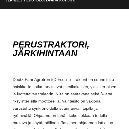
TEKNISET TIEDOT
DEUTZ-FAHR KOTISIVU
PERUSTRAKTORI,
JÄRKIHINTAAN
Deutz-Fahr Agrotron 5D Ecoline -traktorit on suunniteltu
asiakkaille, jotka tarvitsevat pienikokoisen, yksinkertaisen
ja luotettavan traktorin. Niitä on saatavana sekä 3- että
4-sylinterisillä moottoreilla. Vaihteisto on vakiona
varustettu synkronoidulla suunnanvaihtajalla ja
ryöminällä. Ohjaamo on tähän kokoluokkaan todella
mukava ja käytännöllinen. Tasainen ohjaamon lattia luo