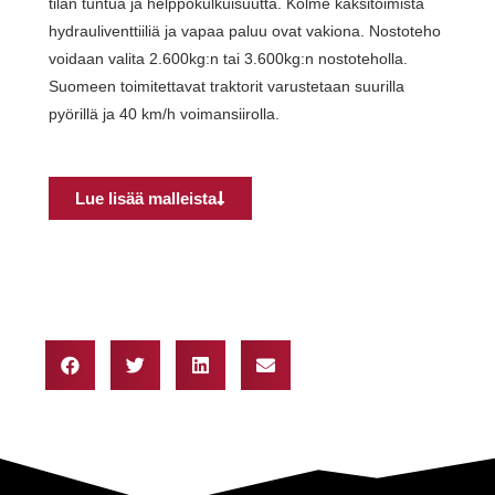
tilan tuntua ja helppokulkuisuutta. Kolme kaksitoimista
hydrauliventtiiliä ja vapaa paluu ovat vakiona. Nostoteho
voidaan valita 2.600kg:n tai 3.600kg:n nostoteholla.
Suomeen toimitettavat traktorit varustetaan suurilla
pyörillä ja 40 km/h voimansiirolla.
Lue lisää malleista