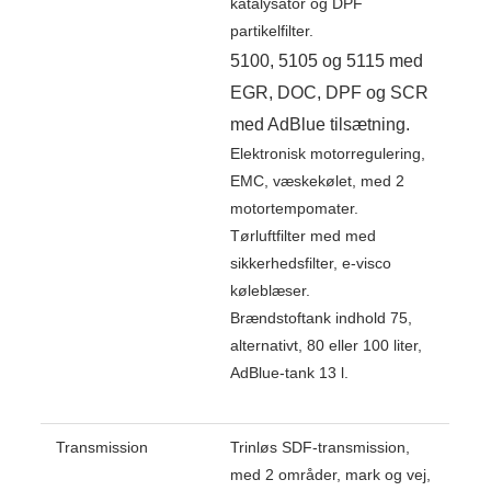
katalysator og DPF
partikelfilter.
5100, 5105 og 5115 med
EGR, DOC, DPF og SCR
med AdBlue tilsætning.
Elektronisk motorregulering,
EMC, væskekølet, med 2
motortempomater.
Tørluftfilter med med
sikkerhedsfilter, e-visco
køleblæser.
Brændstoftank indhold 75,
alternativt, 80 eller 100 liter,
AdBlue-tank 13 l.
Transmission
Trinløs SDF-transmission,
med 2 områder, mark og vej,