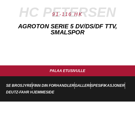
HC PETERSEN
91-116 HK
AGROTON SERIE 5 DV/DS/DF TTV,
SMALSPOR
PALAA ETUSIVULLE
SE BROSJYRE
FINN DIN FORHANDLER
GALLERI
SPESIFIKASJONER
DEUTZ-FAHR HJEMMESIDE