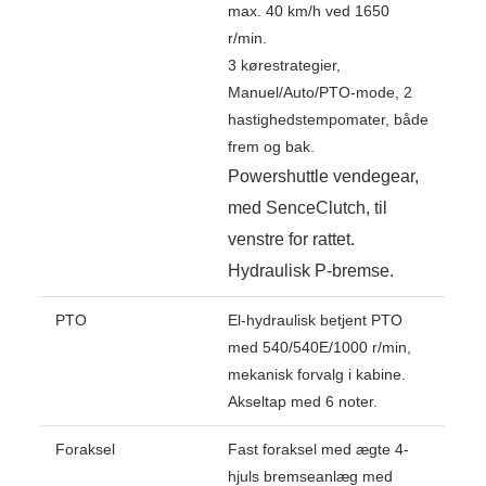
max. 40 km/h ved 1650
r/min.
3 kørestrategier,
Manuel/Auto/PTO-mode, 2
hastighedstempomater, både
frem og bak.
Powershuttle vendegear,
med SenceClutch, til
venstre for rattet.
Hydraulisk P-bremse.
PTO
El-hydraulisk betjent PTO
med 540/540E/1000 r/min,
mekanisk forvalg i kabine.
Akseltap med 6 noter.
Foraksel
Fast foraksel med ægte 4-
hjuls bremseanlæg med