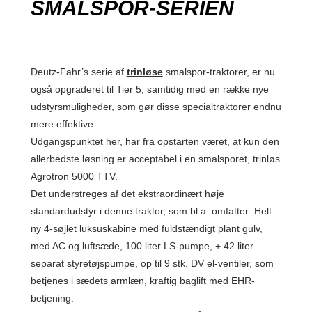
SMALSPOR-SERIEN
Deutz-Fahr’s serie af
trinløse
smalspor-traktorer, er nu
også opgraderet til Tier 5, samtidig med en række nye
udstyrsmuligheder, som gør disse specialtraktorer endnu
mere effektive.
Udgangspunktet her, har fra opstarten været, at kun den
allerbedste løsning er acceptabel i en smalsporet, trinløs
Agrotron 5000 TTV.
Det understreges af det ekstraordinært høje
standardudstyr i denne traktor, som bl.a. omfatter: Helt
ny 4-søjlet luksuskabine med fuldstændigt plant gulv,
med AC og luftsæde, 100 liter LS-pumpe, + 42 liter
separat styretøjspumpe, op til 9 stk. DV el-ventiler, som
betjenes i sædets armlæn, kraftig baglift med EHR-
betjening.