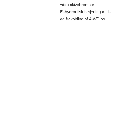
våde skivebremser.
El-hydraulisk betjening af til-
og frakobling af 4-WD og
100% differentialespærring,
for og bag.
60 grader drejevinkel. Mod
merpris kan leveres
forakselaffjedring og
stabilitetsprogram.
Hydraulik
LS, lukket center
hydraulikpumpe, 100 l/min.
plus separat 42 liter
styrepumpe.
Elektronisk liftbetjening med
svingningsdæmper.
3 stk. DV hydraulikventiler,
mulighed for op til 8 stk. stk