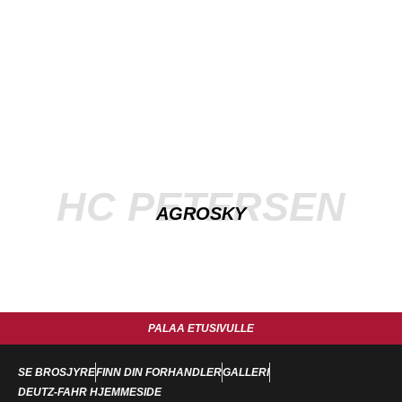
HC PETERSEN
AGROSKY
PALAA ETUSIVULLE
SE BROSJYRE
FINN DIN FORHANDLER
GALLERI
DEUTZ-FAHR HJEMMESIDE