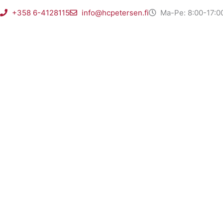
Gå
+358 6-4128115
info@hcpetersen.fi
Ma-Pe: 8:00-17:0
til
indholdet