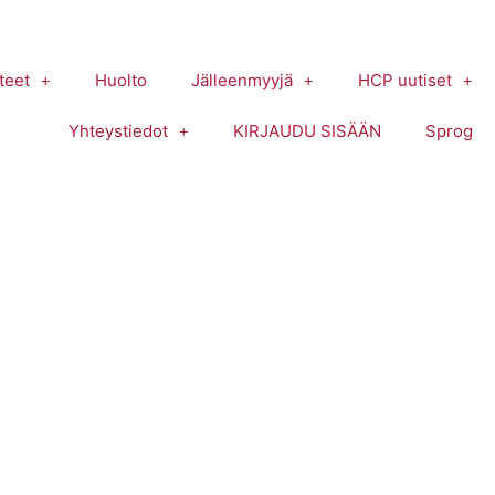
teet
Huolto
Jälleenmyyjä
HCP uutiset
Yhteystiedot
KIRJAUDU SISÄÄN
Sprog