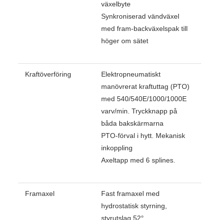
växelbyte
Synkroniserad vändväxel
med fram-backväxelspak till
höger om sätet
Kraftöverföring
Elektropneumatiskt
manövrerat kraftuttag (PTO)
med 540/540E/1000/1000E
varv/min. Tryckknapp på
båda bakskärmarna
PTO-förval i hytt. Mekanisk
inkoppling
Axeltapp med 6 splines.
Framaxel
Fast framaxel med
hydrostatisk styrning,
styrutslag 52°,