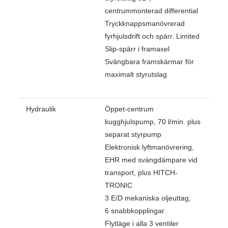
centrummonterad differential
Tryckknappsmanövrerad
fyrhjulsdrift och spärr. Limited
Slip-spärr i framaxel
Svängbara framskärmar för
maximalt styrutslag
Hydraulik
Öppet-centrum
kugghjulspump, 70 l/min. plus
separat styrpump
Elektronisk lyftmanövrering,
EHR med svängdämpare vid
transport, plus HITCH-
TRONIC
3 E/D mekaniska oljeuttag,
6 snabbkopplingar
Flytläge i alla 3 ventiler