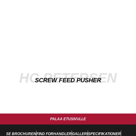
HC PETERSEN
SCREW FEED PUSHER
PALAA ETUSIVULLE
SE BROCHUREN
FIND FORHANDLER
GALLERI
SPECIFIKATIONER