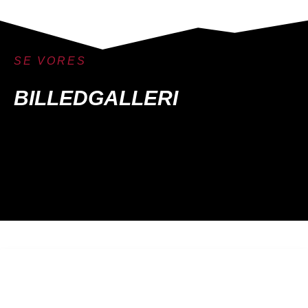
SE VORES
BILLEDGALLERI
OM HCP RINGEN
HCP Ringen SA er en innkjøpsring grunnlagt av frittstående