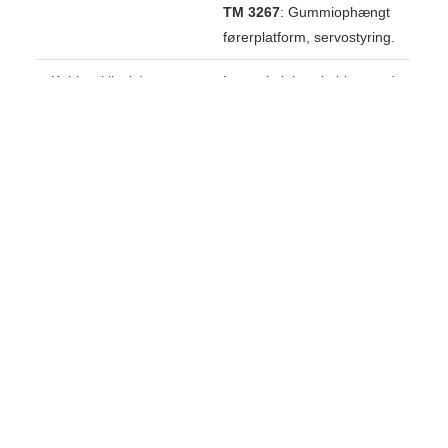
TM 3267
: Gummiophængt
førerplatform, servostyring.
Kabine (tilvalg)
Lugstein luksuskabine med
varme og indvendig
beklædning, arbejdslys for
og bag, rotorblink.
krydsbetjening af hydraulik
er std. med kabine.
ISEKI TM 3267
Motor
ISEKI E3CD
Volumen
3 – 1498 ccm
Max/Norm 97/68EG
30/25,5