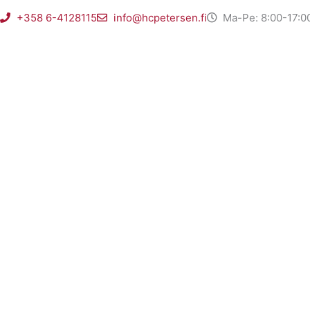
Gå
+358 6-4128115
info@hcpetersen.fi
Ma-Pe: 8:00-17:0
til
indholdet