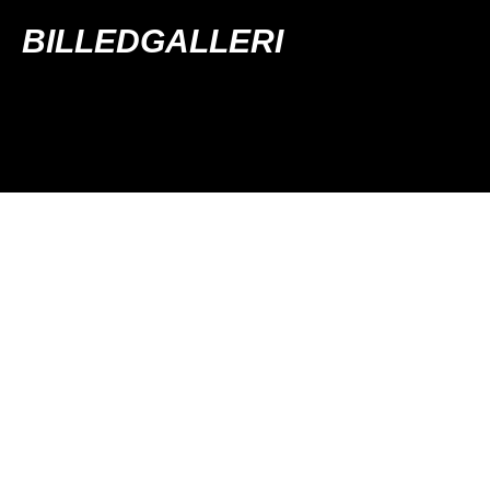
BILLEDGALLERI
OM HCP RINGEN
HCP Ringen SA er en innkjøpsring grunnlagt av frittstående
maskinforhandlere i Norge. Ideen er å sikre HCP Ringens
kunder de best mulige priser på landbruksredskaper og
reservedeler ved å øke volumet og senke kostnadene